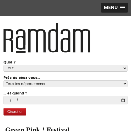
MENU
Quoi ?
Près de chez vous...
... et quand ?
Chercher
Green Pink ! Festival