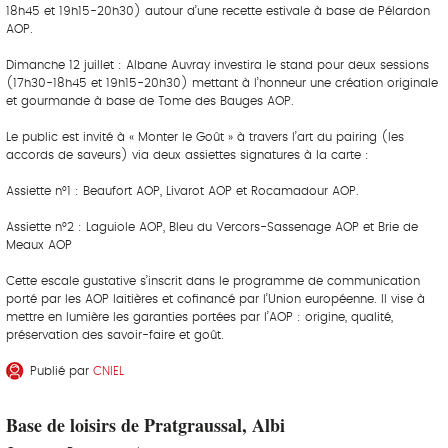
18h45 et 19h15-20h30) autour d’une recette estivale à base de Pélardon
AOP.
Dimanche 12 juillet : Albane Auvray investira le stand pour deux sessions
(17h30-18h45 et 19h15-20h30) mettant à l’honneur une création originale
et gourmande à base de Tome des Bauges AOP.
Le public est invité à « Monter le Goût » à travers l’art du pairing (les
accords de saveurs) via deux assiettes signatures à la carte :
Assiette n°1 : Beaufort AOP, Livarot AOP et Rocamadour AOP.
Assiette n°2 : Laguiole AOP, Bleu du Vercors-Sassenage AOP et Brie de
Meaux AOP
Cette escale gustative s’inscrit dans le programme de communication
porté par les AOP laitières et cofinancé par l’Union européenne. Il vise à
mettre en lumière les garanties portées par l’AOP : origine, qualité,
préservation des savoir-faire et goût.
Publié par
CNIEL
Base de loisirs de Pratgraussal, Albi