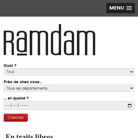
MENU
Quoi ?
Près de chez vous...
... et quand ?
Chercher
En traits libres